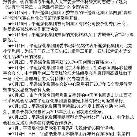
报告会。会议邀请原平遥县人大常委会主任杨登文同志进行了题为
《认真学习党章，自觉践行党章》的专题讲座。
★5月15日，由平遥煤化集团团委主办的平遥煤化集团第四届“青年
杯”篮球联赛在焦化公司篮球场隆重开幕。
★5月16日，平遥煤化集团被河钢集团有限公司授予优秀供应商，
并受邀签署战略合作框架协议。
★5月19日，平遥煤化集团投资的文化旅游项目“古城奇幻宫”举行揭
牌仪式。
★6月1日，平遥煤化集团团委书记郭伦铭代表平遥煤化集团到北羌
小学慰问，为孩子们送上了石头纸儿童手工图册、石头纸笔记本等文
化用品和节日的祝福。
★6月2日，平遥煤化集团喜获“2017中国创新力百强企业”。
★6月3日，平遥煤化集团特邀北京大学博士，生命教练国际联盟理
事会会长，中华两岸创二代高峰论坛大陆组委会首席顾问高贤峰做了
一场《心性管理与新主人翁精神》的专题讲座。
★6月7日，平遥煤化集团在会议中心隆重召开2017年安全警示教育
暨事故反思整顿教育大会。
★6月9日，由当代著名画师焦秉义率领的中国著名画家走进山西莅
平采风笔会活动在平遥煤化集团唐都推光漆器有限公司隆重举行。
★6月14日，平遥煤化集团再度荣获2016年度山西省功勋企业殊
荣、董事长郭兴银被评为2016年度山西省功勋企业家。
★6月22日，平遥煤化集团宇皓新型光学材料公司与TCL、电化株式
会社亚克洛斯商事签订战略合作协议。
★7月，平遥煤化集团党委开展系列庆祝建党96周年活动。
★7月4日―6日，宇皓纸业单面淋膜单面涂布环保厚纸项目获第四