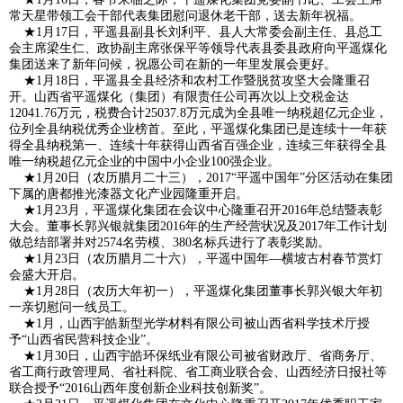
常天星带领工会干部代表集团慰问退休老干部，送去新年祝福。
誉
记
讯
集
★1月17日，平遥县副县长刘利平、县人大常委会副主任、县总工
会主席梁生仁、政协副主席张保平等领导代表县委县政府向平遥煤化
中
团
媒
集团送来了新年问候，祝愿公司在新的一年里发展会更好。
★1月18日，平遥县全县经济和农村工作暨脱贫攻坚大会隆重召
开。山西省平遥煤化（集团）有限责任公司再次以上交税金达
心
动
体
领
12041.76万元，税费合计25037.8万元成为全县唯一纳税超亿元企业，
位列全县纳税优秀企业榜首。至此，平遥煤化集团已是连续十一年获
态
聚
导
基
得全县纳税第一、连续十年获得山西省百强企业，连续三年获得全县
唯一纳税超亿元企业的中国中小企业100强企业。
★1月20日（农历腊月二十三），2017“平遥中国年”分区活动在集团
集
关
层
通
下属的唐都推光漆器文化产业园隆重开启。
★1月23月，平遥煤化集团在会议中心隆重召开2016年总结暨表彰
怀
动
知
集
大会。董事长郭兴银就集团2016年的生产经营状况及2017年工作计划
做总结部署并对2574名劳模、380名标兵进行了表彰奖励。
★1月23日（农历腊月二十六），平遥中国年―横坡古村春节赏灯
态
公
团
唐
会盛大开启。
★1月28日（农历大年初一），平遥煤化集团董事长郭兴银大年初
告
产
都
宇
一亲切慰问一线员工。
★1月，山西宇皓新型光学材料有限公司被山西省科学技术厅授
予“山西省民营科技企业”。
业
推
皓
洁
★1月30日，山西宇皓环保纸业有限公司被省财政厅、省商务厅、
省工商行政管理局、省社科院、省工商业联合会、山西经济日报社等
光
新
源
佛
联合授予“2016山西年度创新企业科技创新奖”。