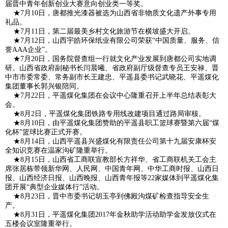
届晋中青年创新创业大赛意向创业类一等奖。
★7月10日，唐都推光漆器被选为山西省非物质文化遗产外事专用
礼品。
★7月11日，第二届最美乡村文化旅游节在横坡盛大开启。
★7月12日，山西宇皓环保纸业有限公司荣获“中国质量、服务、信
誉AAA企业”。
★7月20日，国务院督查组一行就文化产业发展到唐都公司实地调
研。山西省政府副秘书长闫晨曦、省政府副厅级督查专员王安禄、晋
中市市委常委、常务副市长王建忠、平遥县委书记武晓花、平遥煤化
集团董事长郭兴银陪同。
★7月22日，平遥煤化集团在会议中心隆重召开上半年总结表彰大
会。
★8月2日，平遥煤化集团铁路专用线改建项目通过路局审核。
★8月10日，由平遥煤化集团赞助的平遥县职工篮球赛暨第六届“煤
化杯”篮球比赛正式开赛。
★8月14日，山西平遥县兴盛煤化有限责任公司第十九届安康杯安
全知识竞赛在温家沟矿隆重举行。
★8月15日，山西省工商联宣教部长方祥华、省工商联机关工会主
席张居栋带领新华网、人民网、中国青年网、中华工商时报、山西日
报、山西经济日报、山西晚报、山西青年报等22家媒体到平遥煤化集
团开展“典型企业媒体行”活动。
★8月23日，晋中市委书记胡玉亭到佛殿沟煤矿检查指导安全生
产。
★8月31日，平遥煤化集团2017年金秋助学活动助学金发放仪式在
五楼会议室隆重举行。