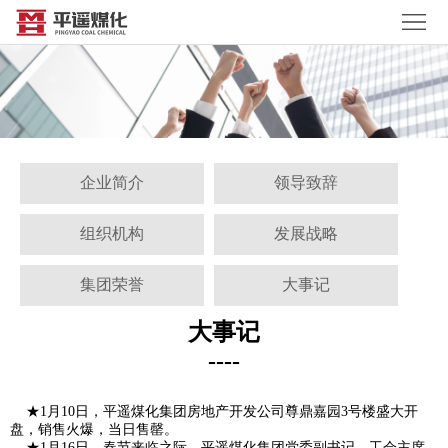
首
页
关
于
企
我
业
领
企业简介
领导致辞
们
简
导
组
组织机构
发展战略
介
致
织
发
集团荣誉
大事记
辞
机
展
发
大事记
构
战
展
集
----
略
战
团
大
★1月10日，平遥煤化集团房地产开发公司尊鼎嘉园3号楼盛大开
略
荣
事
资
盘，销售火爆，当日售罄。
★1月16日，春节来临之际，平遥煤化集团党委副书记、工会主席