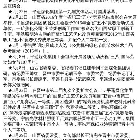
★2月21日，平遥煤化集团在文化中心隆重召开2017年优秀职工家
属座谈会。
漆
材
天
殿
企
★2月22日，平遥煤化集团第十九届文体活动月圆满落幕。
★2月23日，山西省2016年度全省职工“五小”竞赛总结表彰会在太原
器
料
然
沟
举行。平遥煤化集团被省总工会授予2016年全省“五小”竞赛活动优胜
业
党
单位。一矿焦化公司“王荣炬创新工作室”被命名为山西省职工创新工
作室。宇皓照明姚吉鹏的面板灯工艺优化改良项目荣获2016年山西省
气
煤
文
建
工
职工“五小”竞赛优秀成果三等奖，并记个人二等功一次。
★2月，宇皓照明灯具成功入选《公共机构绿色节能节水技术产品
矿
参考目录（2016年）》。
化
工
作
上
★3月8日，平遥煤化集团工会组织开展各项活动庆祝“三八”国际劳
动妇女节107周年。
团
动
级
人
★3月8日，山西省委常委、省纪委书记任建华到平遥煤化集团调
研。省纪委王帅红、晋中市委书记胡玉亭、市委常委、纪委书记丁利
军、市委秘书长鹿建平、平遥县县委书记武晓花、平遥煤化集团董事
态
精
力
联
长郭兴银陪同。
★3月22日，在晋中市第二届九次全委扩大会议上，平遥煤化集团
神
资
系
宇皓光学材料照明工厂的“面板灯工艺优化改良项目”获晋中市第三
届“五小”竞赛活动一等奖，集团选煤厂的“精煤压滤机滤布进料孔耐磨
部件改进”获晋中市第三届“五小”竞赛活动二等奖，宇皓环保纸业
源
我
的“涂布液溶解槽加热系统缺陷改造”获晋中市第三届“五小”竞赛活动
三等奖。宇皓光学材料照明工厂姚吉鹏获晋中市五一劳动奖章，集团
们
选煤厂张小云荣记晋中市个人一等功，宇皓环保纸业姚强荣记晋中市
个人二等功。
★3月29日，山西省委常委、宣传部部长王清宪在晋中市委常委、