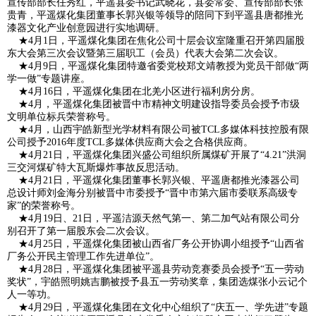
宣传部部长任秀红，平遥县委书记武晓花，县委常委、宣传部部长张
贵青，平遥煤化集团董事长郭兴银等领导的陪同下到平遥县唐都推光
漆器文化产业创意园进行实地调研。
★4月1日，平遥煤化集团在焦化公司十层会议室隆重召开第四届股
东大会第三次会议暨第三届职工（会员）代表大会第二次会议。
★4月9日，平遥煤化集团特邀省委党校郑文靖教授为党员干部做“两
学一做”专题讲座。
★4月16日，平遥煤化集团在北羌小区进行福利房分房。
★4月，平遥煤化集团被晋中市精神文明建设指导委员会授予市级
文明单位标兵荣誉称号。
★4月，山西宇皓新型光学材料有限公司被TCL多媒体科技控股有限
公司授予2016年度TCL多媒体供应商大会之合格供应商。
★4月21日，平遥煤化集团兴盛公司组织所属煤矿开展了“4.21”洪洞
三交河煤矿特大瓦斯爆炸事故反思活动。
★4月21日，平遥煤化集团董事长郭兴银、平遥唐都推光漆器公司
总设计师刘金海分别被晋中市委授予“晋中市第六届市委联系高级专
家”的荣誉称号。
★4月19日、21日，平遥洁源天然气第一、第二加气站有限公司分
别召开了第一届股东会二次会议。
★4月25日，平遥煤化集团被山西省厂务公开协调小组授予“山西省
厂务公开民主管理工作先进单位”。
★4月28日，平遥煤化集团被平遥县劳动竞赛委员会授予“五一劳动
奖状”，宇皓照明姚吉鹏被授予县五一劳动奖章，集团选煤张小云记个
人一等功。
★4月29日，平遥煤化集团在文化中心组织了“庆五一、学先进”专题