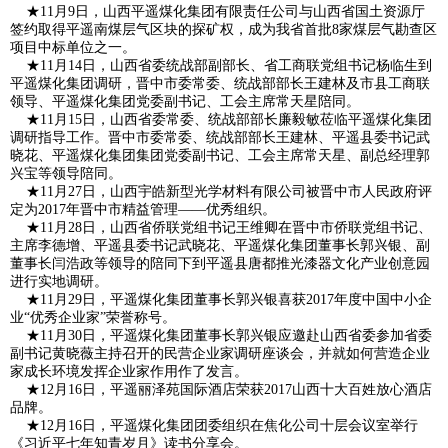
★11月9日，山西平遥煤化集团有限责任公司与山西省国土资源厅
签约取得平遥南煤层气区块的探矿权，成为我省首批8家煤层气勘查区
项目中标单位之一。
★11月14日，山西省委统战部副部长、省工商联党组书记杨临生到
平遥煤化集团调研，晋中市委常委、统战部部长王建林及市县工商联
领导、平遥煤化集团党委副书记、工会主席常天星陪同。
★11月15日，山西省委常委、统战部部长廉毅敏莅临平遥煤化集团
调研指导工作。晋中市委常委、统战部部长王建林、平遥县委书记武
晓花、平遥煤化集团集团党委副书记、工会主席常天星、副总经理郭
兴宝等领导陪同。
★11月27日，山西宇皓新型光学材料有限公司被晋中市人民政府评
定为2017年晋中市精益管理――优秀组织。
★11月28日，山西省侨联党组书记王维卿在晋中市侨联党组书记、
主席李德增、平遥县委书记武晓花、平遥煤化集团董事长郭兴银、副
董事长闫浩政等领导的陪同下到平遥县唐都推光漆器文化产业创意园
进行实地调研。
★11月29日，平遥煤化集团董事长郭兴银喜获2017年度中国中小企
业“优秀企业家”荣誉称号。
★11月30日，平遥煤化集团董事长郭兴银应邀赴山西省委参加省委
副书记黄晓薇主持召开的民营企业家调研座谈会，并就如何营造企业
家成长环境发挥企业家作用作了发言。
★12月16日，平遥丽泽苑国际酒店荣获2017山西十大百姓放心酒店
品牌。
★12月16日，平遥煤化集团团委组织在焦化公司十层会议室举行
《习近平七年知青岁月》读书分享会。