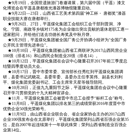
★9月19日，全国世遗旅游门卷邀请展，第六届中国（平遥）漆文
化博览会在平遥县唐都推光漆器博物馆隆重启动。
★9月22日―23日，山西省工艺美术第四届“神工杯・ 唐都奖”漆器
职业技能大赛在唐都举行。
★9月26日、27日，平遥煤化集团工会组织工会干部到普洞、净
化、宁固、南政等乡镇对175名为企业做出突出贡献的退休老职工逐一
进家慰问，并给他们送去功德长寿奖及中秋月饼。
★9月29日，平遥煤化集团被全国厂务公开协调小组评为“全国厂务
公开民主管理先进单位”。
★10月10日，平遥煤化集团被山西省工商联评为2017山西民营企业
100强（排名16）和山西民企制造业20强（排名14）。
★10月12日，平遥煤化集团在会议中心隆重召开2017年前三季度总
结暨四季度动员大会。
★10月17日，晋中市委常委、宣传部长任秀红到平遥煤化集团调
研，县委书记武晓花、县委常委、县委办主任李英伟、副县长刘利
平、煤化集团党委副书记、工会主席常天星等领导陪同。
★10月28日，正值九九重阳节之际，平遥煤化集团在会议中心隆重
召开学习贯彻党的十九大精神宣讲会。
★11月，平遥煤化集团工会被晋中市总工会授予“标杆工会”称号。
★11月8日，平遥煤化集团以排名第三的成绩荣获2016年度晋中市
优势企业50强光荣称号。
★11月9日，由山西省企业联合会、省企业家协会主办的2017山西
企业100强发布会在太原举行，平遥煤化集团荣列山西省百强企业第35
位，是自2007年起连续第十一年获此殊荣；荣列山西省制造业百强企
业第14位。