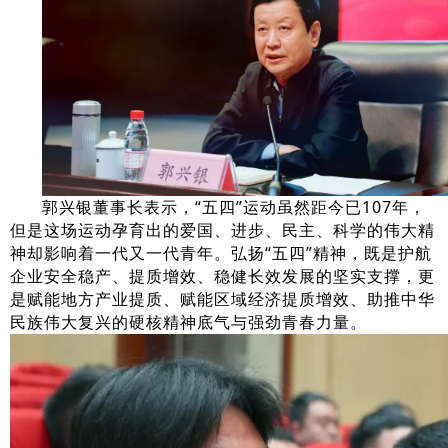
郭兴银董事长表示，“五四”运动虽然距今已107年，
但是这场运动孕育出的爱国、进步、民主、科学的伟大精
神却影响着一代又一代青年。弘扬“五四”精神，既是护航
企业安全稳产、提质增效、稳健长效发展的坚实支撑，更
是赋能地方产业提质、赋能区域经济提质增效、助推中华
民族伟大复兴的硬核精神底气与强劲青春力量。