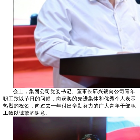
会上，集团公司党委书记、董事长郭兴银向公司青年
职工致以节日的问候，向获奖的先进集体和优秀个人表示
热烈的祝贺，向过去一年付出辛勤努力的广大青年干部职
工致以诚挚的谢意。