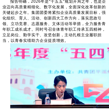
报告明确，2026年是“十五五”规划开局之年，也是企
业迈向高质量精细化、数字化发展，全面深化改革创新的
关键起步之年。集团团委将紧扣企业高质量发展目标，强
化组织、育人、活动、创新四大工作方向，落实思政引
领、立功竞赛、志愿服务、文体活动等举措，全力服务青
年职工成长成才。同时号召全体青年职工传承五四精神，
立足岗位、勤学实干、攻坚创新，主动扎根主业履职担
当，以青春实绩助力企业提质增效。