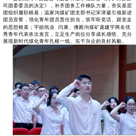
司团委委员的决定》，补齐团务工作梯队力量，夯实基层
团组织履职根基；温家沟煤矿团支部书记宋津葳引领新进
团员宣誓，强化青年团员责任担当，筑牢听党话、跟党走
的思想根基；
宇皓纸业
闫康、佛殿沟煤矿庞建宇两名优
秀青年代表依次发言，立足生产岗位分享成长感悟、充分
展现新时代煤化青年扎根一线、实干兴企的良好风貌。