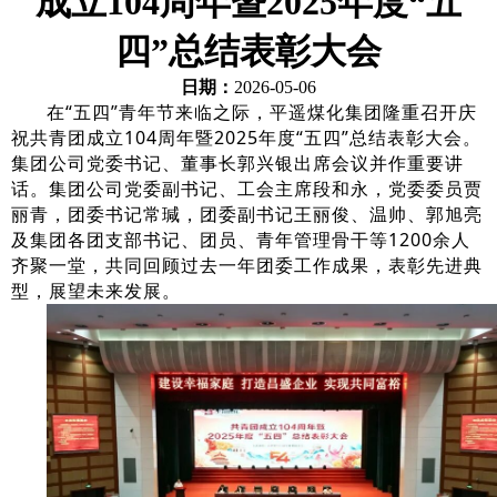
成立104周年暨2025年度“五
誉
记
讯
集
四”总结表彰大会
中
团
媒
日期：
2026-05-06
在“五四”青年节来临之际，平遥煤化集团隆重召开庆
心
动
体
领
祝共青团成立104周年暨2025年度“五四”总结表彰大会。
集团公司党委书记、董事长郭兴银出席会议并作重要讲
态
聚
导
基
话。集团公司党委副书记、工会主席段和永，党委委员贾
丽青，团委书记常瑊，团委副书记王丽俊、温帅、郭旭亮
集
关
层
通
及集团各团支部书记、团员、青年管理骨干等1200余人
齐聚一堂，共同回顾过去一年团委工作成果，表彰先进典
怀
动
知
集
型，展望未来发展。
态
公
团
唐
告
产
都
宇
业
推
皓
洁
光
新
源
佛